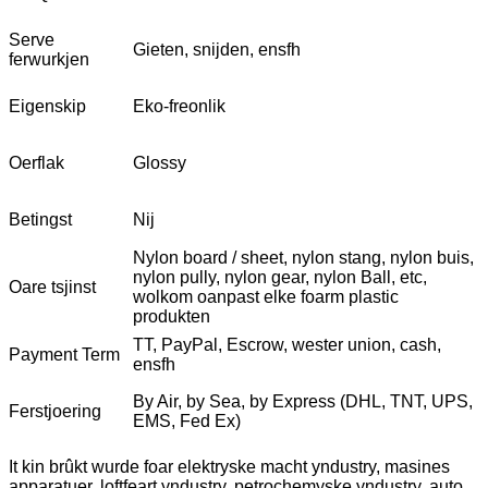
Serve
Gieten, snijden, ensfh
ferwurkjen
Eigenskip
Eko-freonlik
Oerflak
Glossy
Betingst
Nij
Nylon board / sheet, nylon stang, nylon buis,
nylon pully, nylon gear, nylon Ball, etc,
Oare tsjinst
wolkom oanpast elke foarm plastic
produkten
TT, PayPal, Escrow, wester union, cash,
Payment Term
ensfh
By Air, by Sea, by Express (DHL, TNT, UPS,
Ferstjoering
EMS, Fed Ex)
It kin brûkt wurde foar elektryske macht yndustry, masines
apparatuer, loftfeart yndustry, petrochemyske yndustry, auto