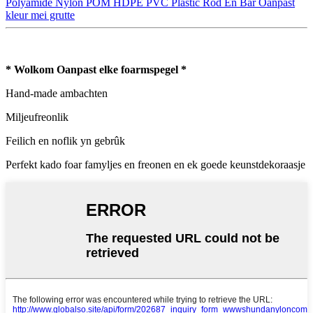
Polyamide Nylon POM HDPE PVC Plastic Rod En Bar Oanpast
kleur mei grutte
* Wolkom Oanpast elke foarmspegel *
Hand-made ambachten
Miljeufreonlik
Feilich en noflik yn gebrûk
Perfekt kado foar famyljes en freonen en ek goede keunstdekoraasje