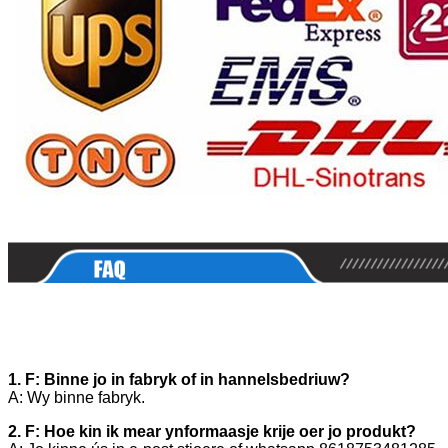
1. F: Binne jo in fabryk of in hannelsbedriuw?
A: Wy binne fabryk.
2. F: Hoe kin ik mear ynformaasje krije oer jo produkt?