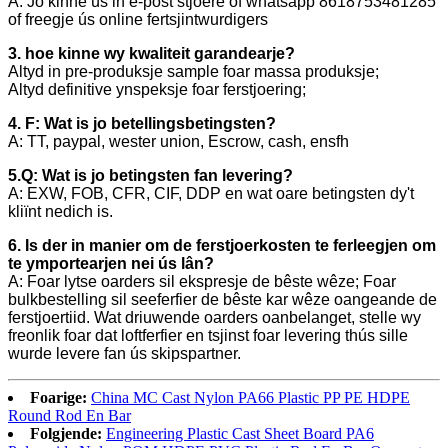
A: Jo kinne ús in e-post stjoere of whatsapp 8618753481285
of freegje ús online fertsjintwurdigers
3. hoe kinne wy ​​kwaliteit garandearje?
Altyd in pre-produksje sample foar massa produksje;
Altyd definitive ynspeksje foar ferstjoering;
4. F: Wat is jo betellingsbetingsten?
A: TT, paypal, wester union, Escrow, cash, ensfh
5.Q: Wat is jo betingsten fan levering?
A: EXW, FOB, CFR, CIF, DDP en wat oare betingsten dy't
kliïnt nedich is.
6. Is der in manier om de ferstjoerkosten te ferleegjen om
te ymportearjen nei ús lân?
A: Foar lytse oarders sil ekspresje de bêste wêze; Foar
bulkbestelling sil seeferfier de bêste kar wêze oangeande de
ferstjoertiid. Wat driuwende oarders oanbelanget, stelle wy
freonlik foar dat loftferfier en tsjinst foar levering thús sille
wurde levere fan ús skipspartner.
Foarige:
China MC Cast Nylon PA66 Plastic PP PE HDPE
Round Rod En Bar
Folgjende:
Engineering Plastic Cast Sheet Board PA6