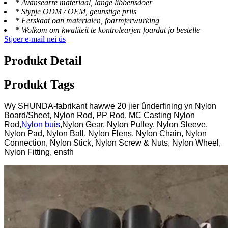
* Avansearre materiaal, lange libbensdoer
* Stypje ODM / OEM, geunstige priis
* Ferskaat oan materialen, foarmferwurking
* Wolkom om kwaliteit te kontrolearjen foardat jo bestelle
Stjoer e-mail nei ús
Produkt Detail
Produkt Tags
Wy SHUNDA-fabrikant hawwe 20 jier ûnderfining yn Nylon
Board/Sheet, Nylon Rod, PP Rod, MC Casting Nylon
Rod,
Nylon buis
,Nylon Gear, Nylon Pulley, Nylon Sleeve,
Nylon Pad, Nylon Ball, Nylon Flens, Nylon Chain, Nylon
Connection, Nylon Stick, Nylon Screw & Nuts, Nylon Wheel,
Nylon Fitting, ensfh