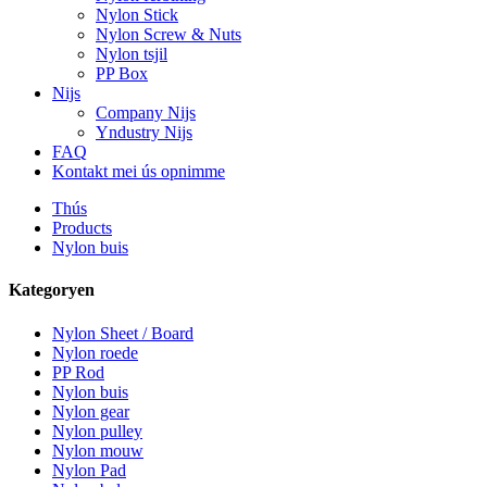
Nylon Stick
Nylon Screw & Nuts
Nylon tsjil
PP Box
Nijs
Company Nijs
Yndustry Nijs
FAQ
Kontakt mei ús opnimme
Thús
Products
Nylon buis
Kategoryen
Nylon Sheet / Board
Nylon roede
PP Rod
Nylon buis
Nylon gear
Nylon pulley
Nylon mouw
Nylon Pad