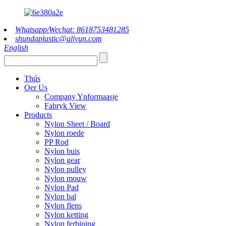
Whatsapp/Wechat: 8618753481285
shundaplastic@aliyun.com
English
Thús
Oer Us
Company Ynformaasje
Fabryk View
Products
Nylon Sheet / Board
Nylon roede
PP Rod
Nylon buis
Nylon gear
Nylon pulley
Nylon mouw
Nylon Pad
Nylon bal
Nylon flens
Nylon ketting
Nylon ferbining