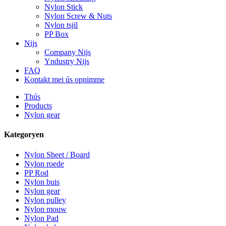
Nylon Stick
Nylon Screw & Nuts
Nylon tsjil
PP Box
Nijs
Company Nijs
Yndustry Nijs
FAQ
Kontakt mei ús opnimme
Thús
Products
Nylon gear
Kategoryen
Nylon Sheet / Board
Nylon roede
PP Rod
Nylon buis
Nylon gear
Nylon pulley
Nylon mouw
Nylon Pad