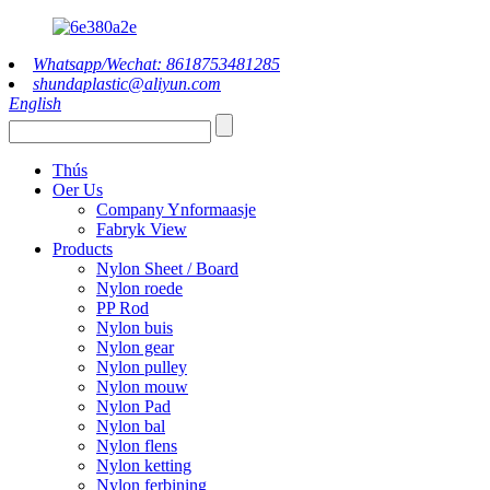
Whatsapp/Wechat: 8618753481285
shundaplastic@aliyun.com
English
Thús
Oer Us
Company Ynformaasje
Fabryk View
Products
Nylon Sheet / Board
Nylon roede
PP Rod
Nylon buis
Nylon gear
Nylon pulley
Nylon mouw
Nylon Pad
Nylon bal
Nylon flens
Nylon ketting
Nylon ferbining