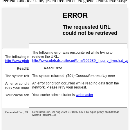
Perfekt kado foar famyljes en freonen en ek goede keunstdekoraasje