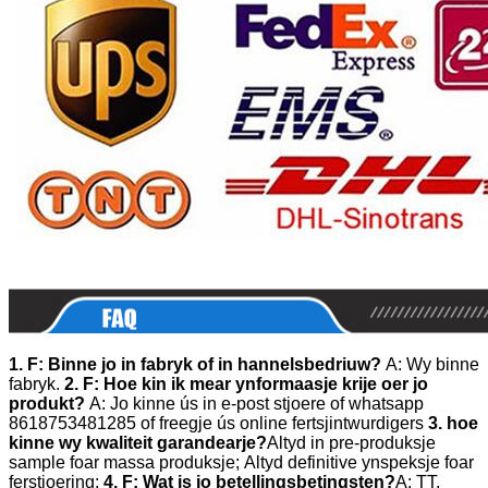
1. F: Binne jo in fabryk of in hannelsbedriuw?
A: Wy binne
fabryk.
2. F: Hoe kin ik mear ynformaasje krije oer jo
produkt?
A: Jo kinne ús in e-post stjoere of whatsapp
8618753481285 of freegje ús online fertsjintwurdigers
3. hoe
kinne wy ​​kwaliteit garandearje?
Altyd in pre-produksje
sample foar massa produksje;
Altyd definitive ynspeksje foar
ferstjoering;
4. F: Wat is jo betellingsbetingsten?
A: TT,