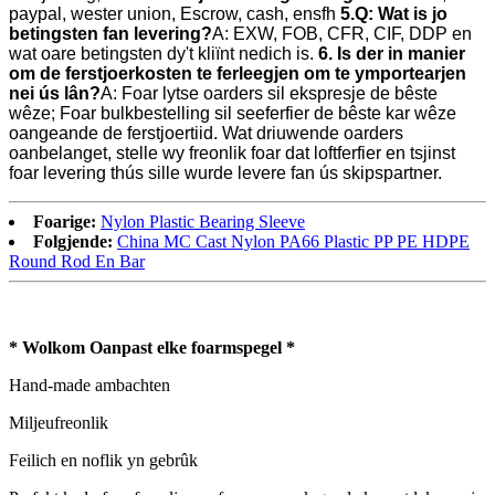
paypal, wester union, Escrow, cash, ensfh
5.Q: Wat is jo
betingsten fan levering?
A: EXW, FOB, CFR, CIF, DDP en
wat oare betingsten dy't kliïnt nedich is.
6. Is der in manier
om de ferstjoerkosten te ferleegjen om te ymportearjen
nei ús lân?
A: Foar lytse oarders sil ekspresje de bêste
wêze; Foar bulkbestelling sil seeferfier de bêste kar wêze
oangeande de ferstjoertiid. Wat driuwende oarders
oanbelanget, stelle wy freonlik foar dat loftferfier en tsjinst
foar levering thús sille wurde levere fan ús skipspartner.
Foarige:
Nylon Plastic Bearing Sleeve
Folgjende:
China MC Cast Nylon PA66 Plastic PP PE HDPE
Round Rod En Bar
* Wolkom Oanpast elke foarmspegel *
Hand-made ambachten
Miljeufreonlik
Feilich en noflik yn gebrûk