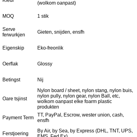
Kleur
(wolkom oanpast)
MOQ
1 stik
Serve
Gieten, snijden, ensfh
ferwurkjen
Eigenskip
Eko-freonlik
Oerflak
Glossy
Betingst
Nij
Nylon board / sheet, nylon stang, nylon buis,
nylon pully, nylon gear, nylon Ball, etc,
Oare tsjinst
wolkom oanpast elke foarm plastic
produkten
TT, PayPal, Escrow, wester union, cash,
Payment Term
ensfh
By Air, by Sea, by Express (DHL, TNT, UPS,
Ferstjoering
EMS, Fed Ex)