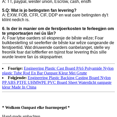
A: TT, paypal, wester union, Escrow, cash, ensfh
5.Q: Wat is jo betingsten fan levering?
A: EXW, FOB, CFR, CIF, DDP en wat oare betingsten dy't
kliïnt nedich is.
6. Is der in manier om de ferstjoerkosten te ferleegjen om
te ymportearjen nei ús lân?
A: Foar lytse oarders sil ekspresje de bêste wêze; Foar
bulkbestelling sil seeferfier de bêste kar wêze oangeande de
ferstjoertiid. Wat driuwende oarders oanbelanget, stelle wy
freonlik foar dat loftferfier en tsjinst foar levering thús sille
wurde levere fan ús skipspartner.
Foarige:
Engineering Plastic Cast Board PA6 Polyamide Nylon
plastic Tube Rod En Bar Oanpast Kleur Mei Grutte
Folgjende:
Engineering Plastic Backing Casting Board Nylon
PP ABS PTFE UHMWPE PVC Board Sheet Waterdicht oanpaste
kleur Made In China
* Wolkom Oanpast elke foarmspegel *
Hand-made ambachten