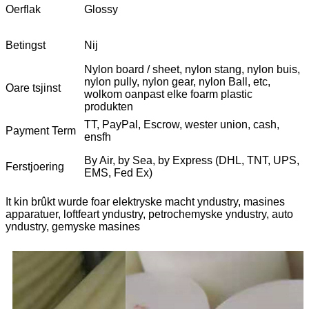
Oerflak
Glossy
Betingst
Nij
Nylon board / sheet, nylon stang, nylon buis,
nylon pully, nylon gear, nylon Ball, etc,
Oare tsjinst
wolkom oanpast elke foarm plastic
produkten
TT, PayPal, Escrow, wester union, cash,
Payment Term
ensfh
By Air, by Sea, by Express (DHL, TNT, UPS,
Ferstjoering
EMS, Fed Ex)
It kin brûkt wurde foar elektryske macht yndustry, masines
apparatuer, loftfeart yndustry, petrochemyske yndustry, auto
yndustry, gemyske masines