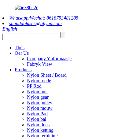
Whatsapp/Wechat: 8618753481285
shundaplastic@aliyun.com
English
Thús
Oer Us
Company Ynformaasje
Fabryk View
Products
Nylon Sheet / Board
Nylon roede
PP Rod
Nylon buis
Nylon gear
Nylon pulley
Nylon mouw
Nylon Pad
Nylon bal
Nylon flens
Nylon ketting
Nylon ferbining