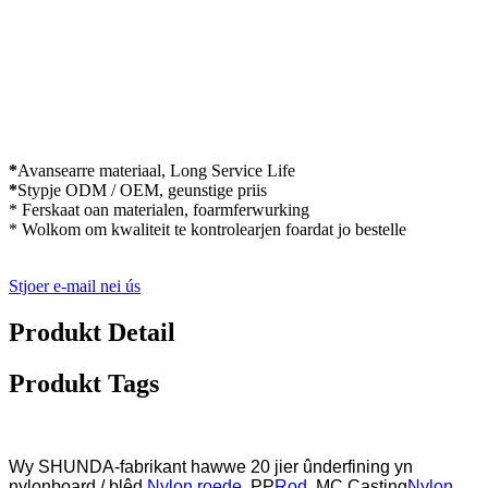
*
Avansearre materiaal, Long Service Life
*
Stypje ODM / OEM, geunstige priis
* Ferskaat oan materialen, foarmferwurking
* Wolkom om kwaliteit te kontrolearjen foardat jo bestelle
Stjoer e-mail nei ús
Produkt Detail
Produkt Tags
Wy SHUNDA-fabrikant hawwe 20 jier ûnderfining yn
nylonboard / blêd,
Nylon roede
, PP
Rod
, MC Casting
Nylon