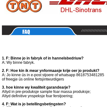
1. F: Binne jo in fabryk of in hannelsbedriuw?
A: Wy binne fabryk.
2. F: Hoe kin ik mear ynformaasje krije oer jo produkt?
A: Jo kinne ús in e-post stjoere of whatsapp 8618753481285
of freegje ús online fertsjintwurdigers
3. hoe kinne wy ​​kwaliteit garandearje?
Altyd in pre-produksje sample foar massa produksje;
Altyd definitive ynspeksje foar ferstjoering;
4. F: Wat is jo betellingsbetingsten?