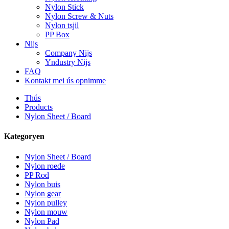
Nylon Stick
Nylon Screw & Nuts
Nylon tsjil
PP Box
Nijs
Company Nijs
Yndustry Nijs
FAQ
Kontakt mei ús opnimme
Thús
Products
Nylon Sheet / Board
Kategoryen
Nylon Sheet / Board
Nylon roede
PP Rod
Nylon buis
Nylon gear
Nylon pulley
Nylon mouw
Nylon Pad